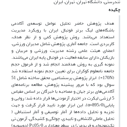
تندرستی، دانشگاه تهران، تهران، ایران.
چکیده
هدف پژوهش حاضر تحلیل عوامل توسعه‌ی آکادمی
باشگاه‌های لیگ برتر فوتبال ایران با رویکرد مدیریت
استعداد می‌باشد. روش پژوهش کمی و از نظر هدف،
کاربردی است. جامعه آماری پژوهش شامل مدیران ورزشی،
اعضای هیئت علمی رشته مدیریت ورزشی و مربیان و
بازیکنان دارای سابقه فعالیت در فوتبال پایه ایران می‌باشند.
نمونه گیری به روش هدفمند انجام شد و از فرمول حجم
جامعه نامعلوم کوکران برای تعیین حجم نمونه استفاده شد
(170N=). ابزار پژوهش پرسشنامهی محقق ساخته شامل 51
سوال بود که با مرور پیشینه پژوهش، مطالعه برنامه‌های
آکادمی‌های برتر جهان و مصاحبه با خبرگان بر اساس مقیاس
5 ارزشی لیکرت در اختیار آزمودنی‌ها قرار داده شد؛ روایی و
پایایی(895/0=α)، این ابزار مورد تایید قرار گرفت و جهت
تجزیه و تحلیل داده‌ها از آمار توصیفی و آمار استنباطی (
تحلیل عاملی اکتشافی و تاییدی، چولگی و کشیدگی، آزمون تی
تک‌نمونه‌ای و فریدمن) در سطح معناداری 05/0≥P (دوسویه)