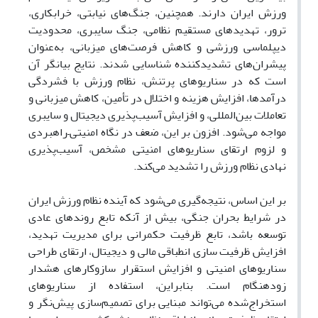
ورزش ایران دارند. همچنین، جنگ‌های نیابتی، خرابکاری،
ترور، تهدیدهای مستقیم نظامی، جنگ سایبری، محدودیت
دیپلماسی ورزشی و کاهش فرصت‌های میزبانی، به‌عنوان
پیشران‌های تشدیدکننده شناسایی شدند. نتایج بیانگر آن
است که در سناریوهای پرتنش، نظام ورزش با فشردگی
درآمدها، افزایش هزینه و اختلال در تأمین، کاهش میزبانی و
تعاملات بین‌المللی، و افزایش آسیب‌پذیری دیجیتال و سایبری
مواجه می‌شود. افزون بر این، ضعف در نگاه امنیتی–راهبردی
و لزوم ارتقای سناریوهای امنیتی مشخص، آسیب‌پذیری
نهادی نظام ورزش را تشدید می‌کند.
بر این اساس، نتیجه‌گیری می‌شود که آینده نظام ورزش ایران
در شرایط بحران جنگی، بیش از آنکه تابع روندهای عادی
توسعه باشد، تابع ظرفیت حکمرانی برای مدیریت تهدید،
افزایش ظرفیت سازی انطباقی مالی و دیجیتال، ارتقای طراحی
سناریوهای امنیتی و افزایش استقرار سازوکارهای هشدار
زودهنگام است. بنابراین، استفاده از سناریوهای
استخراج‌شده می‌تواند مبنایی برای تصمیم‌سازی پیش‌نگر و