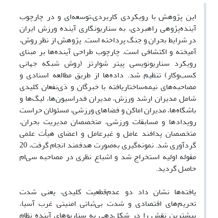
این پژوهش با رویکردی کاربردی–توسعه‌ای و در چارچوب
آینده‌پژوهی راهبردی، به سناریونگاری آینده ورزش ایران
در شرایط بحران و جنگ پرداخته است. پژوهش از نظر روش،
آمیخته و اکتشافی است. چارچوب طراحی آینده‌ها بر مبنای
رویکرد سناریونویسی پیتر شوارتز (روش شبکه جهانی
کسب‌وکار) تنظیم شد. داده‌ها از طریق مطالعه اسنادی و
مصاحبه‌های نیمه‌ساختاریافته با خبرگان و ذی‌نفعان کلیدی
شامل مدیران ارشد ورزش، مدیران فدراسیون‌ها، لیگ‌ها و
باشگاه‌ها، مدیران اماکن و فضاهای ورزشی، مسئولان حراست
رویدادها و مسابقات ورزشی، متخصصان مدیریت بحران،
متخصصان پدافند عامل و غیرعامل و اعضای هیأت علمی
گردآوری شد. نمونه‌گیری به‌صورت هدفمند انجام گرفت، 20
مقوله اولیه استخراج شد و اشباع نظری در مصاحبه سی‌ام
حاصل گردید.
یافته‌ها نشان داد دو عدم‌قطعیت کلیدی، یعنی شدت
تحریم‌های اقتصادی و شدت بی‌ثباتی امنیتی غرب آسیا،
بیشترین نقش را در شکل‌دهی به سناریوهای آینده نظام