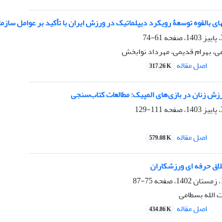
ای بالقوه توسعۀ رویکرد دیپلماتیک در ورزش ایران با تأکید بر عوامل سازما
61-74
، بهرام قدیمی، مهرداد نوابخش
اصل مقاله
317.26 K
زش زنان در بازی‌های المپیک: مطالعات کتاب‌سنجی
111-129
اصل مقاله
579.08 K
لاق حرفه ای ورزشکاران
75-87
 الله بسطامی
اصل مقاله
434.86 K