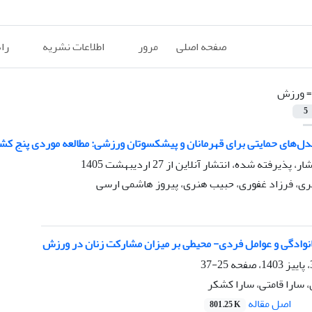
صفحه اصلی
مرور
اطلاعات نشریه
را
=
ورزش
5
دل‌های حمایتی برای قهرمانان و پیشکسوتان ورزشی: مطالعه موردی پنج کشو
شار، پذیرفته شده، انتشار آنلاین از
27 اردیبهشت 1405
قری، فرزاد غفوری، حبیب هنری، پیروز هاشمی ارسی
وادگی و عوامل فردی- محیطی بر میزان مشارکت زنان در ورزش
25-37
 سارا قامتی، سارا کشکر
اصل مقاله
801.25 K